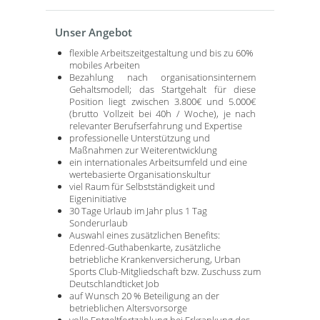
Unser Angebot
flexible Arbeitszeitgestaltung und bis zu 60%
mobiles Arbeiten
Bezahlung nach organisationsinternem
Gehaltsmodell; das Startgehalt für diese
Position liegt zwischen 3.800€ und 5.000€
(brutto Vollzeit bei 40h / Woche), je nach
relevanter Berufserfahrung und Expertise
professionelle Unterstützung und
Maßnahmen zur Weiterentwicklung
ein internationales Arbeitsumfeld und eine
wertebasierte Organisationskultur
viel Raum für Selbstständigkeit und
Eigeninitiative
30 Tage Urlaub im Jahr plus 1 Tag
Sonderurlaub
Auswahl eines zusätzlichen Benefits:
Edenred-Guthabenkarte, zusätzliche
betriebliche Krankenversicherung, Urban
Sports Club-Mitgliedschaft bzw. Zuschuss zum
Deutschlandticket Job
auf Wunsch 20 % Beteiligung an der
betrieblichen Altersvorsorge
volle Entgeltfortzahlung bei Erkrankung des