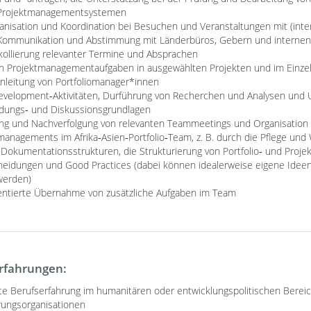
n Projektmanagementsystemen
anisation und Koordination bei Besuchen und Veranstaltungen mit (inte
 Kommunikation und Abstimmung mit Länderbüros, Gebern und internen 
ollierung relevanter Termine und Absprachen
 Projektmanagementaufgaben in ausgewählten Projekten und im Einzelfa
Anleitung von Portfoliomanager*innen
evelopment‑Aktivitäten, Durführung von Recherchen und Analysen und U
idungs‑ und Diskussionsgrundlagen
ung und Nachverfolgung von relevanten Teammeetings und Organisatio
managements im Afrika‑Asien‑Portfolio‑Team, z. B. durch die Pflege und
okumentationsstrukturen, die Strukturierung von Portfolio‑ und Proje
eidungen und Good Practices (dabei können idealerweise eigene Idee
werden)
ientierte Übernahme von zusätzliche Aufgaben im Team
Erfahrungen:
nte Berufserfahrung im humanitären oder entwicklungspolitischen Bereic
erungsorganisationen