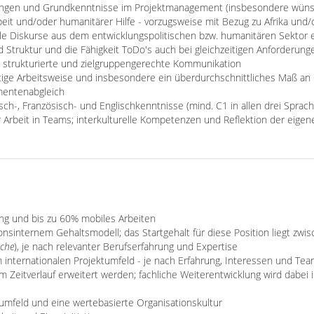
rungen und Grundkenntnisse im Projektmanagement (insbesondere wüns
t und/oder humanitärer Hilfe - vorzugsweise mit Bezug zu Afrika und/
elle Diskurse aus dem entwicklungspolitischen bzw. humanitären Sektor 
 Struktur und die Fähigkeit ToDo's auch bei gleichzeitigen Anforderunge
e, strukturierte und zielgruppengerechte Kommunikation
tige Arbeitsweise und insbesondere ein überdurchschnittliches Maß an
mentenabgleich
ch-, Französisch- und Englischkenntnisse (mind. C1 in allen drei Sprac
 Arbeit in Teams; interkulturelle Kompetenzen und Reflektion der eigen
tung und bis zu 60% mobiles Arbeiten
onsinternem Gehaltsmodell; das Startgehalt für diese Position liegt zwi
oche
), je nach relevanter Berufserfahrung und Expertise
 internationalen Projektumfeld - je nach Erfahrung, Interessen und T
m Zeitverlauf erweitert werden; fachliche Weiterentwicklung wird dabei
sumfeld und eine wertebasierte Organisationskultur