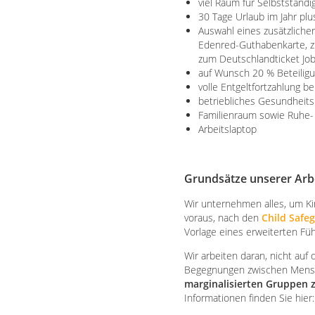
viel Raum für Selbstständig
30 Tage Urlaub im Jahr pl
Auswahl eines zusätzlichen
Edenred-Guthabenkarte, zu
zum Deutschlandticket Jo
auf Wunsch 20 % Beteiligu
volle Entgeltfortzahlung b
betriebliches Gesundhei
Familienraum sowie Ruhe
Arbeitslaptop
Grundsätze unserer Arb
Wir unternehmen alles, um Ki
voraus, nach den
Child Safe
Vorlage eines erweiterten Fü
Wir arbeiten daran, nicht auf 
Begegnungen zwischen Mensche
marginalisierten Gruppen z
Informationen finden Sie hier