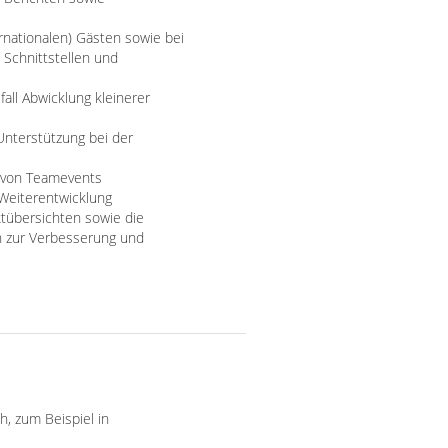
rnationalen) Gästen sowie bei
Schnittstellen und
ll Abwicklung kleinerer
nterstützung bei der
n von Teamevents
 Weiterentwicklung
ktübersichten sowie die
n zur Verbesserung und
h, zum Beispiel in