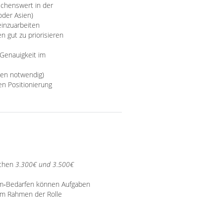
chenswert in der
oder Asien)
einzuarbeiten
n gut zu priorisieren
 Genauigkeit im
hen notwendig)
en Positionierung
schen
3.300€ und 3.500€
eam‑Bedarfen können Aufgaben
 im Rahmen der Rolle