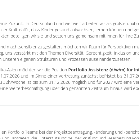
eine Zukunft. In Deutschland und weltweit arbeiten wir als größte unab
aller Kraft dafür, dass Kinder gesund aufwachsen, lernen können und ge
ekten beteiligen wir sie und setzen uns gemeinsam mit ihnen für ihre Zu
nd machtsensibler zu gestalten, möchten wir Raum für Perspektiven ma
g, uns verstärkt mit den Themen Diversität, Gerechtigkeit, Inklusion u
in unseren eigenen Strukturen und Prozessen auseinanderzusetzen.
rika-Asien möchten wir die Position
Portfolio Assistenz (d/w/m) für 
1.07.2026 und im Sinne einer Vertretung zunächst befristet bis 31.07.
u 32h/Woche ist bis zum 31.12.2026 möglich und für 2027 wird eine Ve
Eine Weiterbeschäftigung über den genannten Zeitraum hinaus wird eben
ien Portfolio Teams bei der Projektbeantragung, -änderung und -bericht
en und -anträgen, die Unterstützung bei der Prüfung und Bearbeitung vo