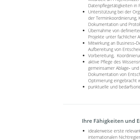
Datenpflegetätigkeiten i
Unterstützung bei der Org
der Terminkoordinierung,
Dokumentation und Protok
Übernahme von definierten
Projekte unter fachlicher 
Mitwirkung an Business‑D
Aufbereitung von Entsche
Vorbereitung, Koordinier
aktive Pflege des Wissens
gemeinsamer Ablage‑ und D
Dokumentation von Entsch
Optimierung eingebracht 
punktuelle und bedarfsor
Ihre Fähigkeiten und 
idealerweise erste releva
internationalen Nichtregi