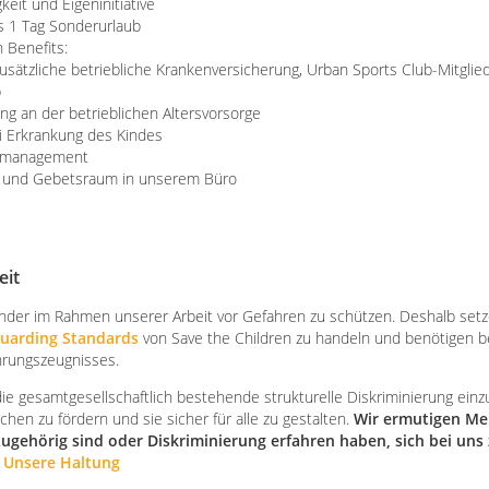
keit und Eigeninitiative
us 1 Tag Sonderurlaub
 Benefits:
sätzliche betriebliche Krankenversicherung, Urban Sports Club-Mitgli
b
ng an der betrieblichen Altersvorsorge
ei Erkrankung des Kindes
tsmanagement
- und Gebetsraum in unserem Büro
eit
nder im Rahmen unserer Arbeit vor Gefahren zu schützen. Deshalb setze
guarding Standards
von Save the Children zu handeln und benötigen bei
hrungszeugnisses.
die gesamtgesellschaftlich bestehende strukturelle Diskriminierung einzu
n zu fördern und sie sicher für alle zu gestalten.
Wir ermutigen Me
ugehörig sind oder Diskriminierung erfahren haben, sich bei uns
:
Unsere Haltung