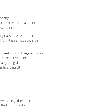
hängige
schützt werden, auch in
kunft ein.
rginalisierter Personen
nd Anti-Rassismus sowie den
Internationale Programme
in
2027 besetzen. Eine
rlängerung der
falls geprüft.
erstattung, durch die
n Berichten sowie